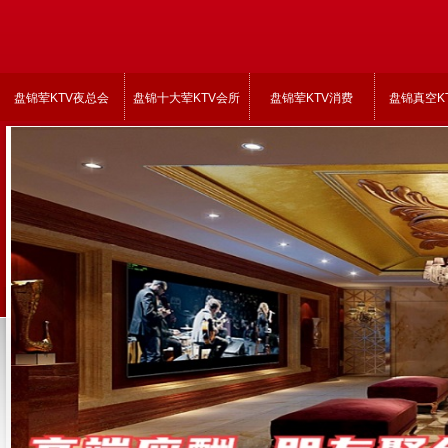
盘锦荤KTV夜总会
盘锦十大荤KTV会所
盘锦荤KTV消费
盘锦真空K