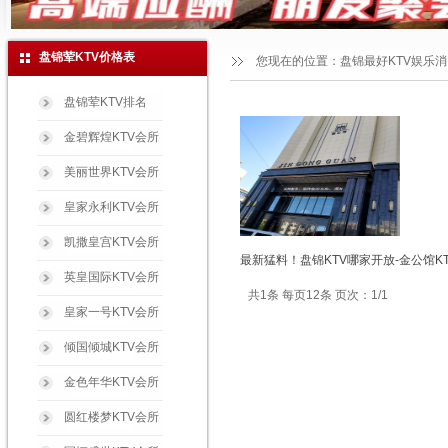
盘锦荤KTV价格表
您现在的位置：
盘锦最好KTV娱乐
盘锦荤KTV排名
金碧辉煌KTV会所
美丽世界KTV会所
皇家永利KTV会所
凯撒皇宫KTV会所
最新猛料！盘锦KTV哪家开放-金公馆K
英皇国际KTV会所
共1条 每页12条 页次：1/1
皇家一号KTV会所
倾国倾城KTV会所
金色年华KTV会所
圆红楼梦KTV会所